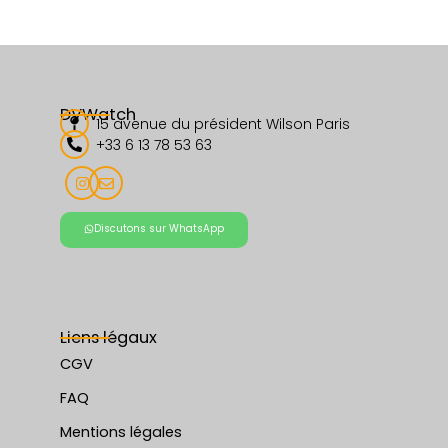
Pour plus d’informations, ou pour découvrir nos collections
exclusives, suivez-nous sur
Instagram
.
DVWatch
15 avenue du président Wilson Paris
+33 6 13 78 53 63
Discutons sur WhatsApp
Liens légaux
CGV
FAQ
Mentions légales