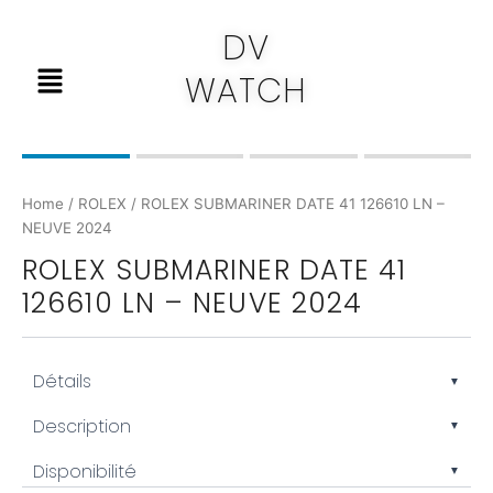
Skip
DV
to
Menu
content
WATCH
Home
/
ROLEX
/ ROLEX SUBMARINER DATE 41 126610 LN –
NEUVE 2024
ROLEX SUBMARINER DATE 41
126610 LN – NEUVE 2024
Détails
▼
Marque : Rolex
Description
▼
Modèle : Submariner Date
Disponibilité
Référence : 126610LN
▼
La
Rolex Submariner Date 41, référence 126610LN
, est une montre