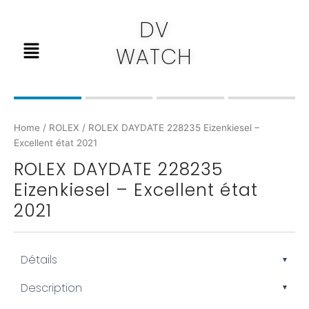
Skip
DV
to
Menu
content
WATCH
Home
/
ROLEX
/ ROLEX DAYDATE 228235 Eizenkiesel –
Excellent état 2021
ROLEX DAYDATE 228235
Eizenkiesel – Excellent état
2021
Détails
▼
Marque : Rolex
Description
▼
Modèle : Day-Date