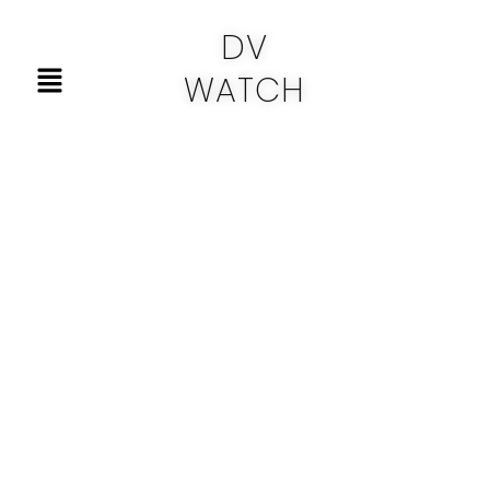
Skip
DV
to
Menu
content
WATCH