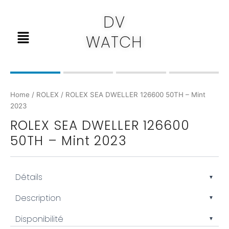
Skip
DV
to
Menu
content
WATCH
Home
/
ROLEX
/ ROLEX SEA DWELLER 126600 50TH – Mint
2023
ROLEX SEA DWELLER 126600
50TH – Mint 2023
Détails
▼
Marque : Rolex
Description
▼
Modèle : Sea-Dweller 50th Anniversary
Disponibilité
Référence : 126600
▼
La
Rolex Sea-Dweller 50th Anniversary
, référence 126600, célèbre