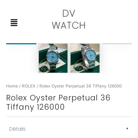
Skip
DV
to
Menu
content
WATCH
Home
/
ROLEX
/ Rolex Oyster Perpetual 36 Tiffany 126000
Rolex Oyster Perpetual 36
Tiffany 126000
Détails
▼