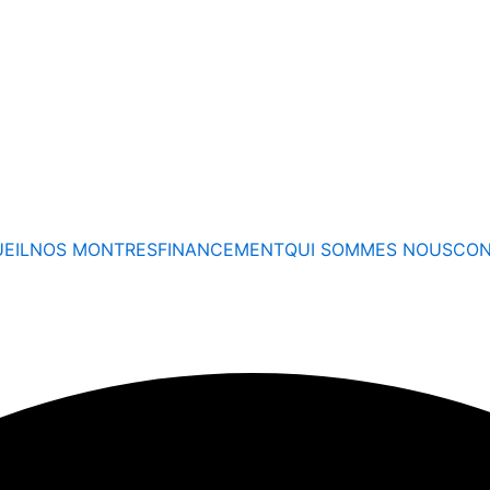
ives, suivez-nous sur
EIL
NOS MONTRES
FINANCEMENT
QUI SOMMES NOUS
CON