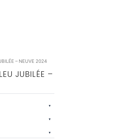
UBILÉE – NEUVE 2024
LEU JUBILÉE –
▼
▼
▼
ique qui allie
égance intemporelle et le