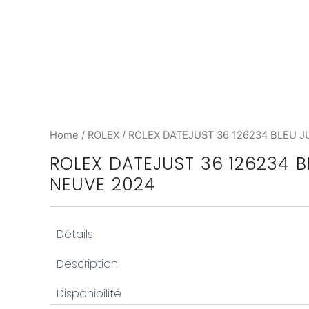
Home
/
ROLEX
/ ROLEX DATEJUST 36 126234 BLEU J
ROLEX DATEJUST 36 126234 B
NEUVE 2024
Détails
Marque : Rolex
Description
Modèle : Datejust 36
Disponibilité
Référence : 126234
La Rolex Datejust 36
, référence 126234, est une montre emblémat
Année : 2024
harmonieusement
l’acier Oystersteel
à
l’or gris
, symbolisant l’él