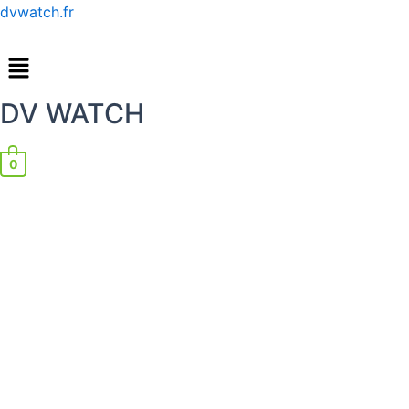
Skip
dvwatch.fr
to
Menu
content
DV WATCH
0