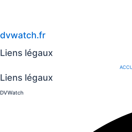
Des versions similaires sont disponibles en
41 mm
.
Pour plus d’informations, ou pour découvrir nos collections exclus
Instagram
.
dvwatch.fr
Liens légaux
ACCU
Liens légaux
DVWatch